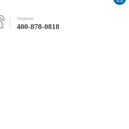
19124574号
技术支持：
牛商股份（股票代码：830770）
百度统计 版
Telephone
权声明 : 免责
400-878-0818
声明，隐私声
明