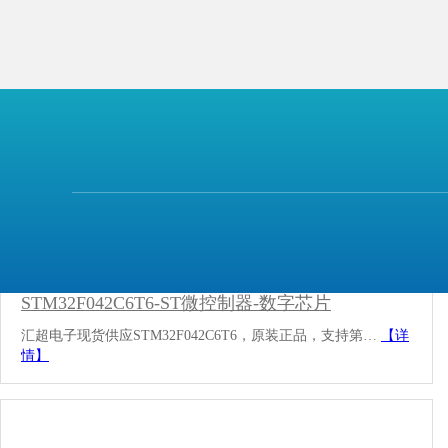
STM32F042C6T6-ST微控制器-数字芯片
汇超电子现货供应STM32F042C6T6，原装正品，支持第…
【详
情】