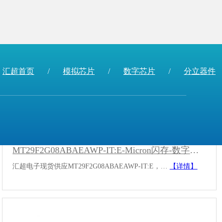
汇超首页
/
模拟芯片
/
数字芯片
/
分立器件
MT29F2G08ABAEAWP-IT:E-Micron闪存-数字芯片
汇超电子现货供应MT29F2G08ABAEAWP-IT:E，…
【详情】