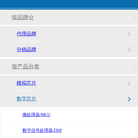
按品牌分
代理品牌
分销品牌
按产品分类
模拟芯片
助力国产低噪声LDO
数字芯片
新客户认可，老客户称赞，汇超电子始终追求用心服务、客户至上
微处理器/MCU
凛冬散尽、星河长明，汇超电子助力紧急医疗防疫设备的紧急生产需求
数字信号处理器/DSP