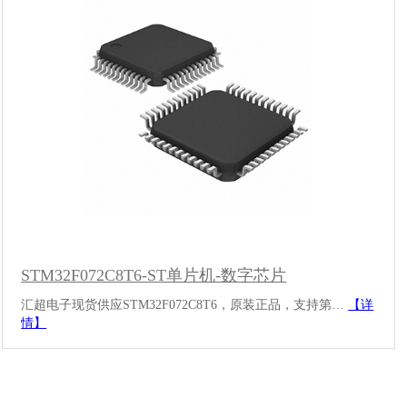
STM32F072C8T6-ST单片机-数字芯片
汇超电子现货供应STM32F072C8T6，原装正品，支持第…
【详
情】