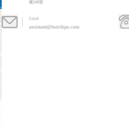
楼208室
Email
assistant@huichips.com