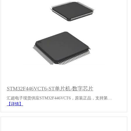
STM32F446VCT6-ST单片机-数字芯片
汇超电子现货供应STM32F446VCT6，原装正品，支持第…
【详情】