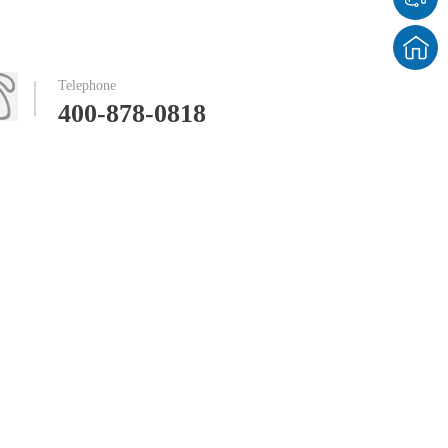
19124574号
技术支持：
牛商股份（股票代码：830770）
百度统计 版
Telephone
权声明 : 免责
400-878-0818
声明，隐私声
明