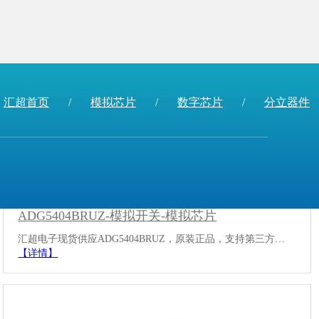
汇超首页
/
模拟芯片
/
数字芯片
/
分立器件
ADG5404BRUZ-模拟开关-模拟芯片
汇超电子现货供应ADG5404BRUZ，原装正品，支持第三方…
【详情】