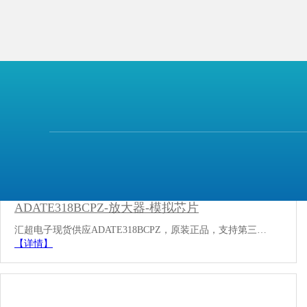
ADATE318BCPZ-放大器-模拟芯片
汇超电子现货供应ADATE318BCPZ，原装正品，支持第三…
【详情】