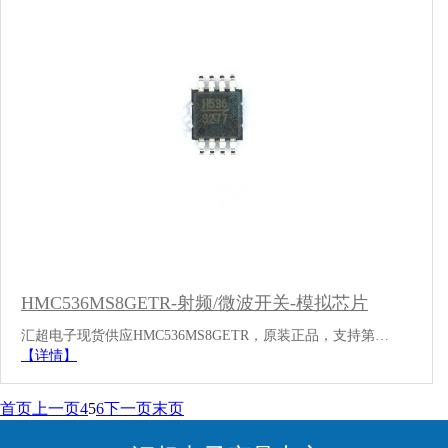
HMC536MS8GETR-射频/微波开关-模拟芯片
汇超电子现货供应HMC536MS8GETR，原装正品，支持第…
【详情】
首页
上一页
4
5
6
下一页
末页